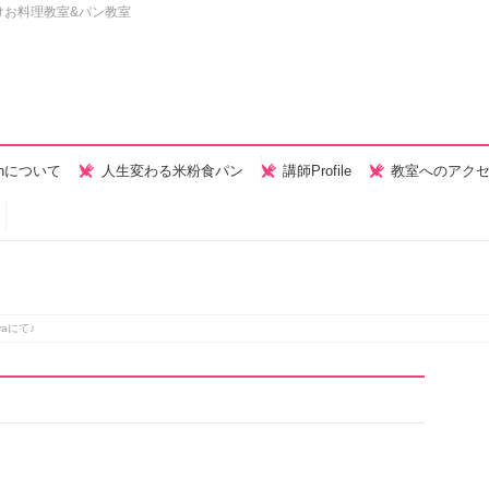
けお料理教室&パン教室
henについて
人生変わる米粉食パン
講師Profile
教室へのアク
yaにて♪