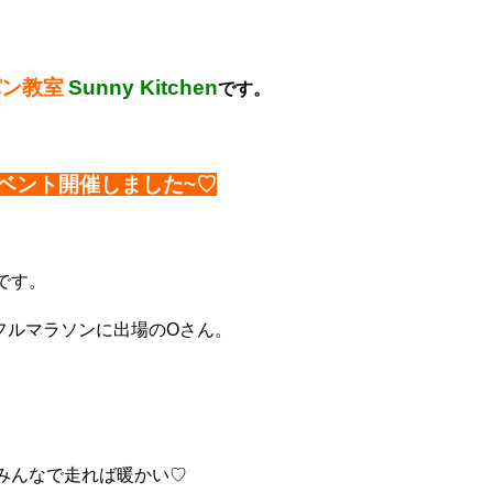
パン教室
Sunny Kitchen
です。
イベント開催しました~♡
です。
フルマラソンに出場のOさん。
みんなで走れば暖かい♡