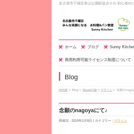
名古屋市千種区東山公園駅徒歩０分 初心者向
ホーム
ブログ
Sunny Kitc
商用利用可能ライセンス制度について
Blog
HOME
»
Blog »
Misakiの旅
»
マラソン
»
念願のnago
念願のnagoyaにて♪
投稿日 : 2019年2月8日 | カテゴリー :
マラソン