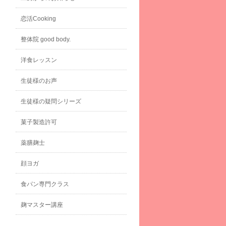
恋活Cooking
整体院 good body.
洋食レッスン
生徒様のお声
生徒様の疑問シリーズ
菓子製造許可
薬膳麹士
顔ヨガ
食パン専門クラス
麹マスター講座