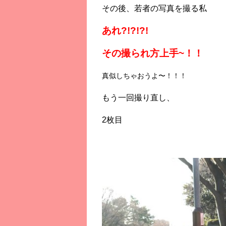
その後、若者の写真を撮る私
あれ?!?!?!
その撮られ方上手~！！
真似しちゃおうよ〜！！！
もう一回撮り直し、
2枚目