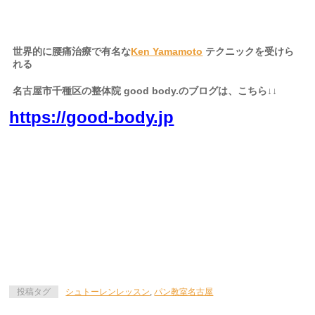
世界的に腰痛治療で有名な
Ken Yamamoto
テクニックを受けら
れる
名古屋市千種区の整体院 good body.のブログは、こちら↓↓
https://good-body.jp
名古屋市内 千種区 東区 北区 中村区 西区 南区 中区
昭和区 瑞穂区 熱田区 中川区 港区 南区
緑区 守山区 名東区 天白区 県外からは、三重県、岐阜県か
らも生徒様にお越し頂いております。
投稿タグ
シュトーレンレッスン
,
パン教室名古屋