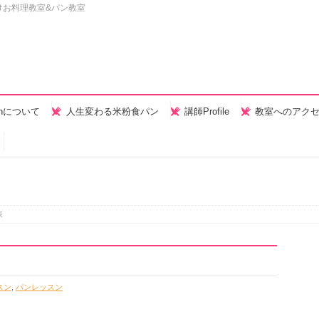
けお料理教室&パン教室
henについて
人生変わる米粉食パン
講師Profile
教室へのアク
表
スン
,
パンレッスン