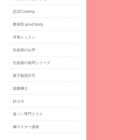
恋活Cooking
整体院 good body.
洋食レッスン
生徒様のお声
生徒様の疑問シリーズ
菓子製造許可
薬膳麹士
顔ヨガ
食パン専門クラス
麹マスター講座