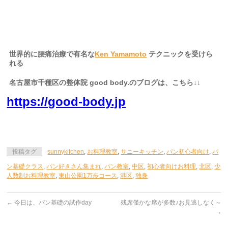
名古屋市、名古屋
、千種区、中区、名東区、天白区、緑区、港
世界的に腰痛治療で有名な
Ken Yamamoto
テクニックを受けら
れる
名古屋市千種区の整体院 good body.のブログは、こちら↓↓
https://good-body.jp
投稿タグ
sunnykitchen
,
お料理教室
,
サニーキッチン
,
パン初心者向け
,
パ
ン基礎クラス
,
パン好きさん集まれ
,
パン教室
,
中区
,
初心者向けお料理
,
北区
,
少
人数制お料理教室
,
東山公園1万歩コース
,
港区
,
独身
←
今日は、パン基礎の試作day
残席僅かな席が多数♪お見逃しなく～
→