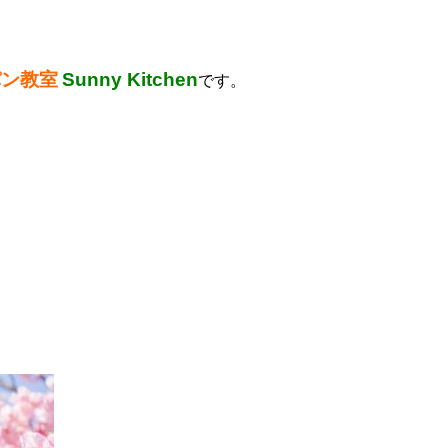
パン教室
Sunny Kitchen
です。