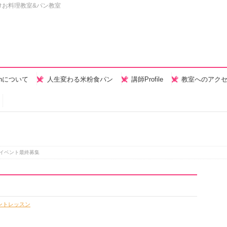
けお料理教室&パン教室
henについて
人生変わる米粉食パン
講師Profile
教室へのアク
念イベント最終募集
ントレッスン