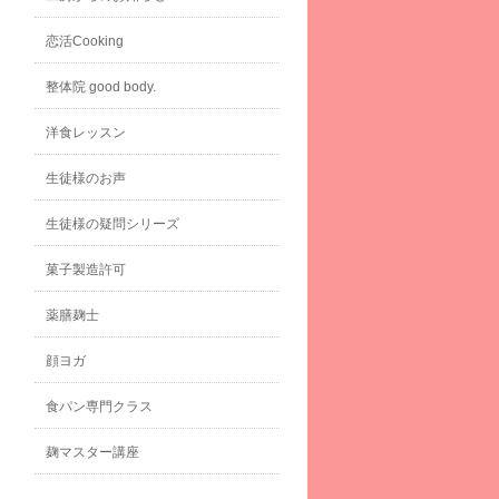
恋活Cooking
整体院 good body.
洋食レッスン
生徒様のお声
生徒様の疑問シリーズ
菓子製造許可
薬膳麹士
顔ヨガ
食パン専門クラス
麹マスター講座