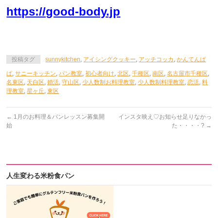
https://good-body.jp
投稿タグ
sunnykitchen
,
アイシングクッキー
,
アッチコッカ
,
かんてんぱ
ぱ
,
サニーキッチン
,
パン教室
,
初心者向け
,
北区
,
千種区
,
南区
,
名古屋市千種区
,
名東区
,
天白区
,
婚活
,
守山区
,
少人数制お料理教室
,
少人数制料理教室
,
恋活
,
料
理教室
,
星ヶ丘
,
東区
←
1月のお料理＆パンレッスン募集開
インスタ映え♡お知らせ足りなかっ
始
た・・・・?
→
人生変わる米粉食パン