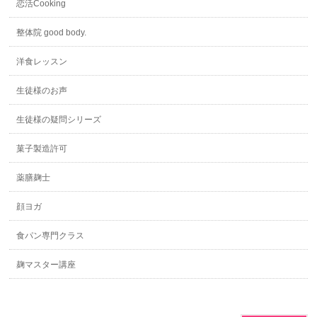
恋活Cooking
整体院 good body.
洋食レッスン
生徒様のお声
生徒様の疑問シリーズ
菓子製造許可
薬膳麹士
顔ヨガ
食パン専門クラス
麹マスター講座