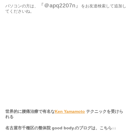
『＠apq2207n』
パソコンの方は、
をお友達検索して追加し
てくださいね。
名古屋市、名古屋
市千種区、千種区、中区、名東区、天白区、緑区、港区、熱田
区、南区、中川区、中村区、四日市、岐阜県、三重県、静岡県か
らも起こし頂いております。
世界的に腰痛治療で有名な
Ken Yamamoto
テクニックを受けら
れる
名古屋市千種区の整体院 good body.のブログは、こちら↓↓