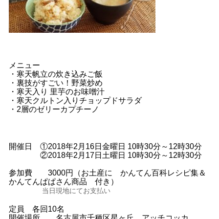
メニュー
・寒天帆立の炊き込みご飯
・裏技がすごい！野菜炒め
・寒天入り 里芋のお味噌汁
・寒天クルトン入りチョップドサラダ
・2層のゼリーカプチーノ
開催日 ①2018年2月16日金曜日 10時30分～12時30分
②2018年2月17日土曜日 10時30分～12時30分
参加費 3000円（お土産に かんてん百科レシピ集＆
かんてんぱぱさん商品 付き）
当日現地にてお支払い
定員 各回10名
開催場所 名古屋市千種区星ヶ丘 アッチコッカ