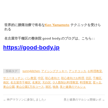
世界的に腰痛治療で有名な
Ken Yamamoto
テクニックを受けら
れる
名古屋市千種区の整体院 good body.のブログは、こちら↓↓
https://good-body.jp
投稿タグ
sunnykitchen
,
アイシングクッキー
,
アッチコッカ
,
お料理教室
,
サニーキッチン
,
パン教室
,
中区
,
初心者向け
,
初心者向けお料理
,
北区
,
千種区
,
南区
,
名古屋市千種区
,
名東区
,
天白区
,
少人数制お料理教室
,
料理教室
,
星ヶ丘
,
東山公園
,
東山公園1万歩コース
,
港区
,
独身
,
美と健康のマルシェ
←
神戸マラソンに参加しました♪
美と健康のマルシェ開催レポ
→