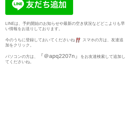
LINEは、予約開始のお知らせや最新の空き状況などどこよりも早
い情報をお送りしております。
今のうちに登録しておいてくださいね
スマホの方は、友達追
加をクリック。
『＠apq2207n』
パソコンの方は、
をお友達検索して追加し
てくださいね。
名古屋市、名古屋
市千種区、千種区、中区、名東区、天白区、緑区、港区、熱田
区、南区、中川区、中村区、四日市、岐阜県、三重県、静岡県か
らも起こし頂いております。