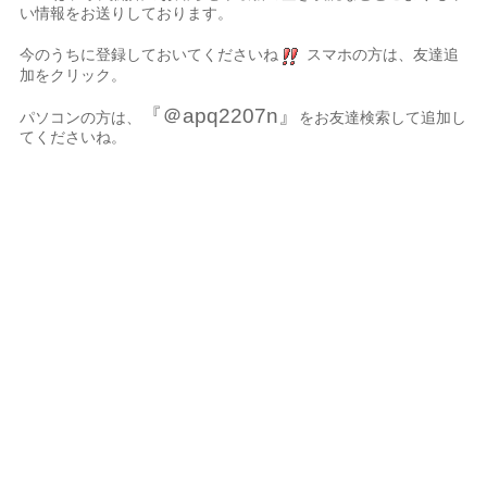
い情報をお送りしております。
今のうちに登録しておいてくださいね
スマホの方は、友達追
加をクリック。
『＠apq2207n』
パソコンの方は、
をお友達検索して追加し
てくださいね。
名古屋市、名古屋
市千種区、千種区、中区、名東区、天白区、緑区、港区、熱田
区、南区、中川区、中村区、四日市、岐阜県、三重県、静岡県か
らも起こし頂いております。