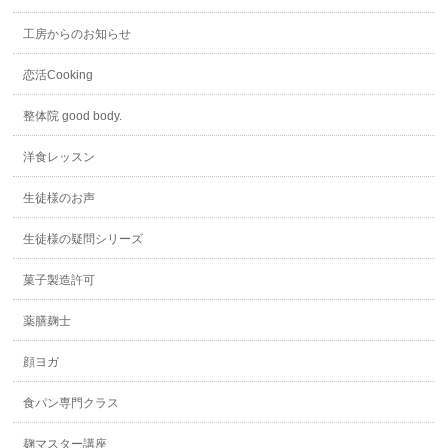
工房からのお知らせ
恋活Cooking
整体院 good body.
洋食レッスン
生徒様のお声
生徒様の疑問シリーズ
菓子製造許可
薬膳麹士
顔ヨガ
食パン専門クラス
麹マスター講座