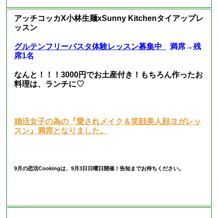
アッチコッカX小林生麺xSunny Kitchenタイアップレ
ッスン
グルテンフリーパスタ体験レッスン募集中
満席→残
席1名
なんと！！！3000円でお土産付き！もちろん作ったお
料理は、ランチに♡
婚活女子の為の『愛されメイク＆笑顔美人顔ヨガレッ
スン』満席となりました。
9月の恋活Cookingは、9月3日日曜日開催！告知までお待ちください。