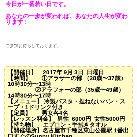
今日が一番若い日です。
あなたの一歩が変われば、あなたの人生が変わ
ります！
ご参加お待ちしております。
【開催日】 2017年 9月 3日 日曜日
【時間】 ①アラサーの部 （28歳〜37歳）
10時30分〜13時
②アラフォーの部（35歳〜49歳）
14時30分〜17時
【メニュー】 冷製パスタ・捏ねないパン・ス
ープ・1ドリンク付き
【定員】 男女各4名
【レッスン料金】 男性 6000円 女性5000円
【持ち物】 エプロン・手拭きタオル
【開催場所】名古屋市千種区東山公園駅 1番出
口すぐのSunny Kitchen