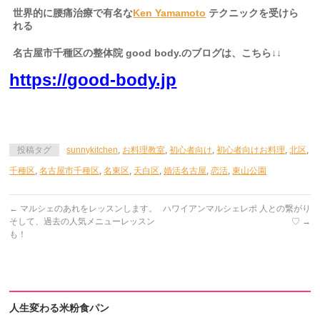
世界的に腰痛治療で有名な
Ken Yamamoto
テクニックを受けら
れる
名古屋市千種区の整体院 good body.のブログは、こちら↓↓
https://good-body.jp
投稿タグ
sunnykitchen
,
お料理教室
,
初心者向け
,
初心者向けお料理
,
北区
,
千種区
,
名古屋市千種区
,
名東区
,
天白区
,
婚活名古屋
,
恋活
,
東山公園
←
マルシェのあれをレッスンします。
ハワイアンマルシェレポ 人との繋がり
そして、過去の人気メニューレッスン
♡
→
も！
人生変わる米粉食パン