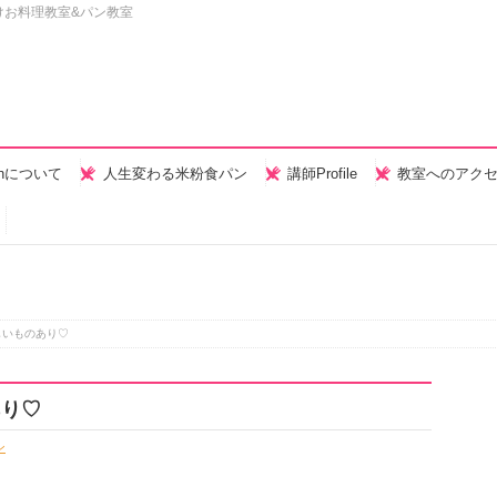
けお料理教室&パン教室
henについて
人生変わる米粉食パン
講師Profile
教室へのアク
しいものあり♡
あり♡
ン