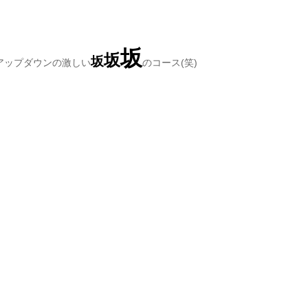
坂
坂
坂
アップダウンの激しい
のコース(笑)