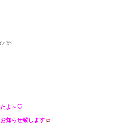
ゴと梨?
したよ～♡
らお知らせ致します