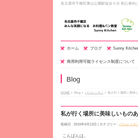
名古屋市千種区東山公園駅徒歩０分 初心者向
ホーム
ブログ
Sunny Kitc
商用利用可能ライセンス制度について
Blog
HOME
»
Blog »
パンレッスン
»
私が行く場所に美味
私が行く場所に美味しいもの
投稿日 : 2016年9月13日 | カテゴリー :
パンレッス
こんばんは。