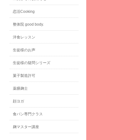
恋活Cooking
整体院 good body.
洋食レッスン
生徒様のお声
生徒様の疑問シリーズ
菓子製造許可
薬膳麹士
顔ヨガ
食パン専門クラス
麹マスター講座