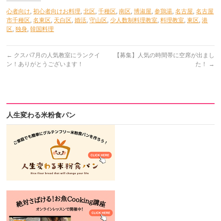
心者向け
,
初心者向けお料理
,
北区
,
千種区
,
南区
,
博淑屋
,
参鶏湯
,
名古屋
,
名古屋
市千種区
,
名東区
,
天白区
,
婚活
,
守山区
,
少人数制料理教室
,
料理教室
,
東区
,
港
区
,
独身
,
韓国料理
←
クスパ7月の人気教室にランクイ
【募集】人気の時間帯に空席が出まし
ン！ありがとうございます！
た！
→
人生変わる米粉食パン