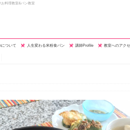
けお料理教室&パン教室
henについて
人生変わる米粉食パン
講師Profile
教室へのアク