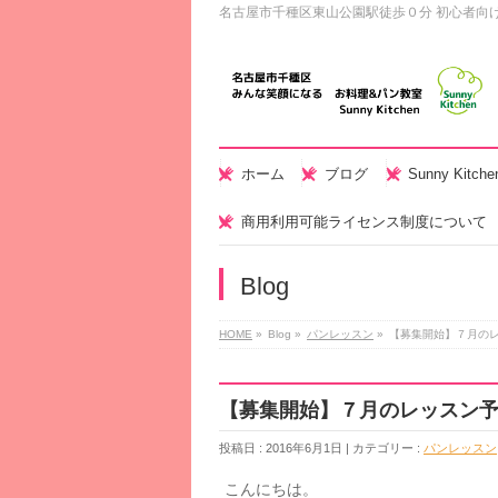
名古屋市千種区東山公園駅徒歩０分 初心者向
ホーム
ブログ
Sunny Kitc
商用利用可能ライセンス制度について
Blog
HOME
»
Blog »
パンレッスン
»
【募集開始】７月の
【募集開始】７月のレッスン
投稿日 : 2016年6月1日 | カテゴリー :
パンレッスン
こんにちは。