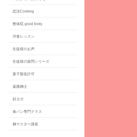
恋活Cooking
整体院 good body.
洋食レッスン
生徒様のお声
生徒様の疑問シリーズ
菓子製造許可
薬膳麹士
顔ヨガ
食パン専門クラス
麹マスター講座