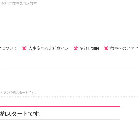
けお料理教室&パン教室
henについて
人生変わる米粉食パン
講師Profile
教室へのアク
レッスン予約スタートです。
予約スタートです。