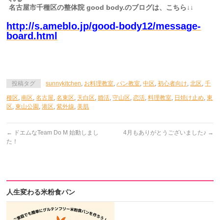
名古屋市千種区の整体院 good body.のブログは、こちら↓↓
http://s.ameblo.jp/good-body12/message-
board.html
投稿タグ
sunnykitchen
,
お料理教室
,
パン教室
,
中区
,
初心者向け
,
北区
,
千
種区
,
南区
,
名古屋
,
名東区
,
天白区
,
婚活
,
守山区
,
恋活
,
料理教室
,
日焼け止め
,
東
区
,
東山公園
,
港区
,
紫外線
,
美肌
←
ドエムなTeam Do M 始動しまし
4月もありがとうございました♪
→
た！
人生変わる米粉食パン