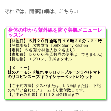
それでは、開催詳細は、こちら↓↓
身体の中から紫外線を防ぐ美肌メニューレ
ッスン
1日限りの限定レッスン！
【開催日】
５月２０日 金曜日 １８時３０分～２１時
【開催場所】 名古屋市 千種区 Sunny Kitchen
【定員】 ５名(最小開催人数２名より)
【参加費】 ５０００円(回数券の使用は、できません)
【持ち物】 エプロン、手拭きタオル
【メニュー】
鮭のアーモンド焼き/キャロットプルーンラペ/トマト
のリコピンスープ/キウイシャーベット/バケット
【ご予約方法】クスパまたは、LINE@ または、下記
のお問い合わせフォームより受付致します。
【お申込み期限】５月１３日金曜日まで