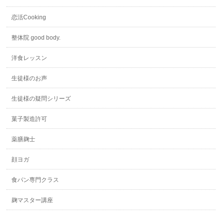
恋活Cooking
整体院 good body.
洋食レッスン
生徒様のお声
生徒様の疑問シリーズ
菓子製造許可
薬膳麹士
顔ヨガ
食パン専門クラス
麹マスター講座